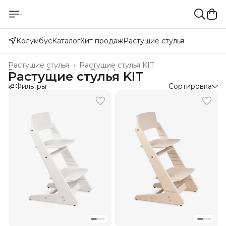
Колумбус
Каталог
Хит продаж
Растущие стулья
Растущие стулья
›
Растущие стулья KIT
Главная
›
Все товары Rumbik
›
Растущие стулья KIT
Фильтры
Сортировка