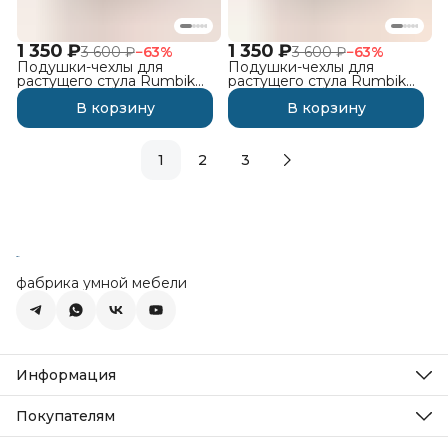
1 350 ₽
1 350 ₽
3 600 ₽
−
63
%
3 600 ₽
−
63
%
Подушки-чехлы для
Подушки-чехлы для
растущего стула Rumbik
растущего стула Rumbik
Kit, тёмно-серые со
Kit, скандинавия
В корзину
В корзину
звёздами
1
2
3
фабрика умной мебели
Информация
О компании
Новости
Покупателям
Статьи
Как заказать
Реквизиты