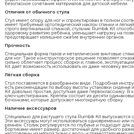
безопасное сочетание материалов для детской мебели.
Отличия от обычного стула
Стул имеет опору для ног и спроектирован в полном соотв
имеет требуемый ортопедический наклон спинки и лёгкий 
строго вертикальной спинкой, стульчик Rumbik Kit спосо
здоровому развитию ребёнка, уменьшает нагрузку на поз
предотвращает излишнее сжатие внутренних органов.
Прочность
Специальная форма пазов и металлические винтовые стяж
для ног. Такое конструкторское решение позволяет отказа
сильно облегчает процесс сборки и, главное, эксплуатаци
Kit даёт возможность использовать их даже человеку весом 
Лёгкая сборка
Стул поставляется в разобранном виде. Подробная инстру
есть рекомендации по выбору высоты установки сиденья и
Kit довольно простая, доступная даже первокласснику. В 
ключ-шестигранник. Крепёж состоит из десяти одинаковых
бочонками, которые допускают многократную сборку.
Наличие аксессуаров
Специально для растущего стула Rumbik Kit выпускаются 
Эти аксессуары могут использоваться одновременно или п
ремнём. Столик регулируется по глубине и подходит для де
бортиками имеет размер, достаточный для удобного раз
изготовлены из мягкой ткани с водо- и грязеотталкивающе