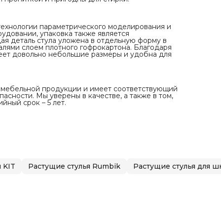
Сертификаты и гарантия
Cтул Rumbik Kit отвечает всем требованиям безопасно
мебельной продукции и имеет соответствующий
Сертификат. Стул прошёл все испытания прочности и
 технологии параметрического моделирования и
безопасности. Мы уверены в качестве, а также в том, чт
удовании, упаковка также является
растущий стул Rumbik Kit прослужит вам долго.
я деталь стула уложена в отдельную форму в
Гарантийный срок – 5 лет.
алями слоем плотного гофрокартона. Благодаря
еет довольно небольшие размеры и удобна для
и мебельной продукции и имеет соответствующий
асности. Мы уверены в качестве, а также в том,
йный срок – 5 лет.
 KIT
Растущие стулья Rumbik
Растущие стулья для 