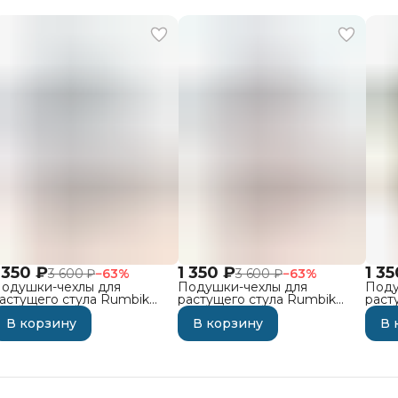
 350 ₽
1 350 ₽
1 3
3 600 ₽
−
63
%
3 600 ₽
−
63
%
одушки-чехлы для
Подушки-чехлы для
Поду
астущего стула Rumbik
растущего стула Rumbik
раст
it, скандинавия
Kit, серые
Kit,
В корзину
В корзину
В 