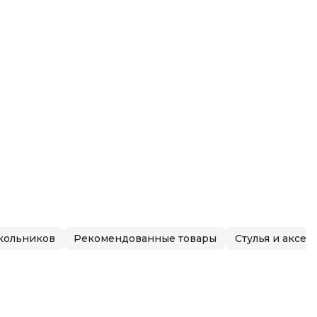
сти
о
школьников
Рекомендованные товары
Стулья и аксес