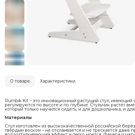
О товаре
Характеристики
Rumbik Kit – это инновационный растущий стул, имеющий с
регулируются по высоте и по глубине. Стульчик растёт вм
который только научился сидеть, и для дошкольника, и для
Материалы
Стул изготовлен из высококачественной российской берёз
твёрдым воском – не отслаивается и не трескается даже 
водоотталкивающий эффект и легко моется. Фанера и нату