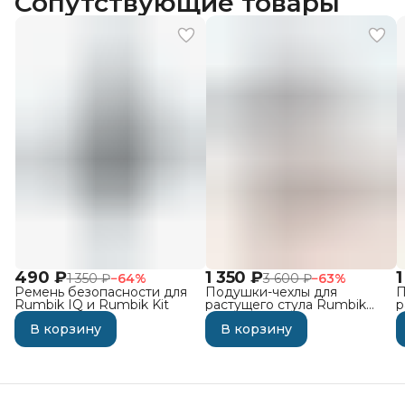
Сопутствующие товары
490 ₽
1 350 ₽
1
1 350 ₽
−
64
%
3 600 ₽
−
63
%
Ремень безопасности для
Подушки-чехлы для
П
Rumbik IQ и Rumbik Kit
растущего стула Rumbik
р
Kit, тёмно-серые со
K
В корзину
В корзину
звёздами