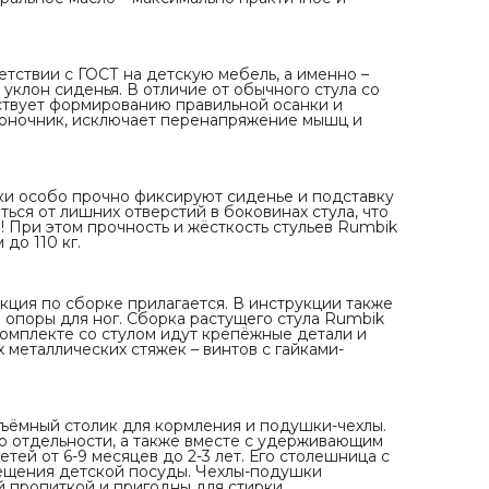
Лёгкая сборка
Стул поставляется в разобранном виде. Подробная
инструкция по сборке прилагается. В инструкции такж
есть рекомендации по выбору высоты установки сиден
опоры для ног. Сборка растущего стула Rumbik Kit
етствии с ГОСТ на детскую мебель, а именно –
довольно простая, доступная даже первокласснику. В
уклон сиденья. В отличие от обычного стула со
комплекте со стулом идут крепёжные детали и ключ-
бствует формированию правильной осанки и
шестигранник. Крепёж состоит из десяти одинаковых
воночник, исключает перенапряжение мышц и
металлических стяжек – винтов с гайками-бочонками,
которые допускают многократную сборку.
Наличие аксессуаров
Специально для растущего стула Rumbik Kit выпускают
съёмный столик для кормления и подушки-чехлы. Эти
ки особо прочно фиксируют сиденье и подставку
аксессуары могут использоваться одновременно или п
ться от лишних отверстий в боковинах стула, что
отдельности, а также вместе с удерживающим ремнём.
и! При этом прочность и жёсткость стульев Rumbik
Столик регулируется по глубине и подходит для детей 
до 110 кг.
9 месяцев до 2-3 лет. Его столешница с бортиками име
размер, достаточный для удобного размещения детско
посуды. Чехлы-подушки изготовлены из мягкой ткани с
водо- и грязеотталкивающей пропиткой и пригодны дл
кция по сборке прилагается. В инструкции также
стирки.
 опоры для ног. Сборка растущего стула Rumbik
Упаковка
комплекте со стулом идут крепёжные детали и
Как и сам стул Rumbik Kit, разработанный с применени
 металлических стяжек – винтов с гайками-
технологии параметрического моделирования и
изготовленный на высокоточном автоматизированном
оборудовании, упаковка также является инновационны
продуктом цифрового производства. Каждая деталь ст
уложена в отдельную форму в картонной коробке и
съёмный столик для кормления и подушки-чехлы.
защищена от контакта с другими деталями слоем плотн
о отдельности, а также вместе с удерживающим
гофрокартона. Благодаря компактному расположению
тей от 6-9 месяцев до 2-3 лет. Его столешница с
ячеек с деталями коробка имеет довольно небольшие
мещения детской посуды. Чехлы-подушки
размеры и удобна для транспортировки.
й пропиткой и пригодны для стирки.