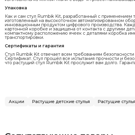
Упаковка
Как и сам стул Rumbik Kit, разработанный с применением
изготовленный на высокоточном автоматизированном обор
инновационным продуктом цифрового производства. Кажда
картонной коробке и защищена от контакта с другими дет
компактному расположению ячеек с деталями коробка им
транспортировки.
Сертификаты и гарантия
Cтул Rumbik Kit отвечает всем требованиям безопасност
Сертификат. Стул прошёл все испытания прочности и безоп
что растущий стул Rumbik Kit прослужит вам долго. Гаранти
Акции
Растущие детские стулья
Растущие стулья