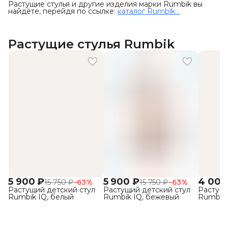
Растущие стулья и другие изделия марки Rumbik вы
найдёте, перейдя по ссылке:
каталог Rumbik...
Растущие стулья Rumbik
5 900 ₽
5 900 ₽
4 000
15 750 ₽
−
63
%
15 750 ₽
−
63
%
Растущий детский стул
Растущий детский стул
Растущи
Rumbik IQ, белый
Rumbik IQ, бежевый
Rumbik 