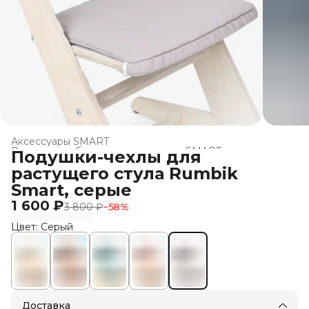
Аксессуары SMART
Растущая мебель для школьников SMART
›
Подушки-чехлы для
Главная
›
Все товары Rumbik
›
растущего стула Rumbik
Smart, серые
1 600 ₽
3 800 ₽
−
58
%
Цвет: Серый
Доставка