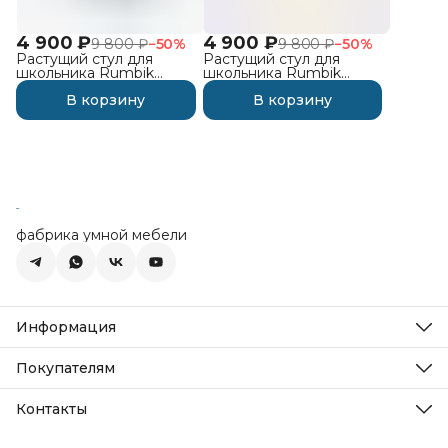
4 900 ₽
4 900 ₽
9 800 ₽
−
50
%
9 800 ₽
−
50
%
Растущий стул для
Растущий стул для
школьника Rumbik
школьника Rumbik
Smart, серый
Smart, белая берёза
В корзину
В корзину
фабрика умной мебели
Информация
О компании
Новости
Покупателям
Статьи
Как заказать
Реквизиты
Как оплатить
Контакты
Политика Cookie
Доставка
Политика конфиденциальности
Адрес
Гарантия и возврат
Пользовательское соглашение