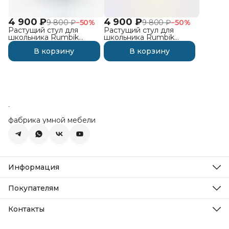
4 900 ₽
4 900 ₽
9 800 ₽
−
50
%
9 800 ₽
−
50
%
Растущий стул для
Растущий стул для
школьника Rumbik
школьника Rumbik
Smart, серый
Smart, белая берёза
В корзину
В корзину
фабрика умной мебели
Информация
О компании
Новости
Покупателям
Статьи
Как заказать
Реквизиты
Как оплатить
Контакты
Политика Cookie
Доставка
Политика конфиденциальности
Адрес
Гарантия и возврат
Пользовательское соглашение