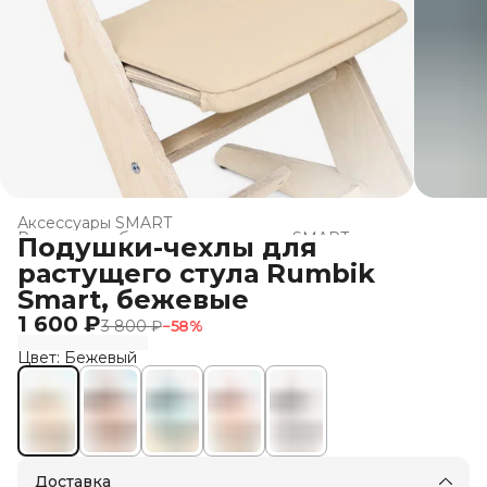
Аксессуары SMART
Растущая мебель для школьников SMART
›
Подушки-чехлы для
Главная
›
Все товары Rumbik
›
растущего стула Rumbik
Smart, бежевые
1 600 ₽
3 800 ₽
−
58
%
Цвет: Бежевый
Доставка