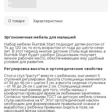
О товаре
Характеристики
Эргономичная мебель для малышей
Набор мебели Rumbik Start подходит детям ростом от
74 до 120 см, то есть возрастом от года до шести-семи
лет. В этот период многие детские столы ещё велики, а
Rumbik Start будет удобен! Дошкольник получает
личное рабочее место, обеспечивающее ему удобные
условия для развития.
Регулировка высоты и ортопедические свойства
Стол и стул "растут" вместе с ребёнком, они имеют 5
ступеней регулировки. Высота столешницы изменяется
от 34 до 46 см с шагом 3 см, а высота сиденья стульчика
– от 18 до 26 см с шагом 2 см. Столешница имеет
достаточный размер для того, чтобы малыш с
комфортом проводил время за любимыми занятиями.
Согласно требованиям ГОСТ на детскую мебель спинка
стула наклонена на 6°. Этот ортопедический наклон
необходим для формирования правильной осанки и
выработки у ребёнка привычки сидеть в позе, не
наносящей вреда здоровью.