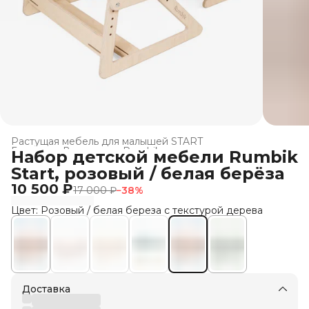
Растущая мебель для малышей START
Главная
›
Все товары Rumbik
›
Набор детской мебели Rumbik
Start, розовый / белая берёза
10 500 ₽
17 000 ₽
−
38
%
Цвет: Розовый / белая береза с текстурой дерева
Доставка