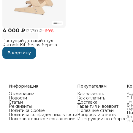
4 000 ₽
12 750 ₽
−
69
%
Растущий детский стул
Rumbik Kit, белая берёза
В корзину
Информация
Покупателям
Ко
О компании
Как заказать
Ад
г. 
Новости
Как оплатить
Те
Статьи
Доставка
8 (
Реквизиты
Гарантия и возврат
Оф
Политика Cookie
Полезные статьи
Пн 
Политика конфиденциальности
Вопросы и ответы
Эл.
Пользовательское соглашение
Инструкции по сборке
in