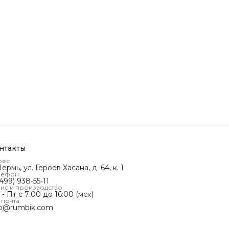
нтакты
рес
Пермь, ул. Героев Хасана, д. 64, к. 1
лефон
499) 938-55-11
ис и производство:
- Пт с 7:00 до 16:00 (мск)
 почта
fo@rumbik.com