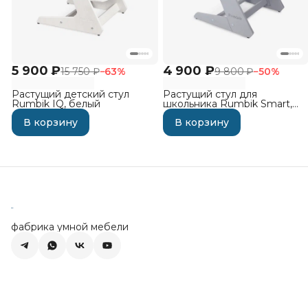
5 900 ₽
4 900 ₽
15 750 ₽
−
63
%
9 800 ₽
−
50
%
Растущий детский стул
Растущий стул для
Rumbik IQ, белый
школьника Rumbik Smart,
серый
В корзину
В корзину
фабрика умной мебели